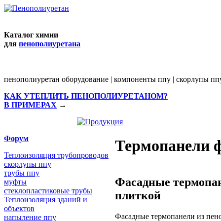
Каталог химии
для
пенополиуретана
пенополиуретан оборудование | компоненты ппу | скорлупы ппу
КАК УТЕПЛИТЬ ПЕНОПОЛИУРЕТАНОМ?
В ПРИМЕРАХ
→
Форум
Термопанели 
Теплоизоляция трубопроводов
скорлупы ппу
трубы ппу
Фасадные термопан
муфты
стеклопластиковые трубы
плиткой
Теплоизоляция зданий и
объектов
Фасадные термопанели из пено
напыление ппу