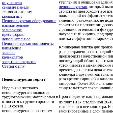
утепления и облицовки здания
ппу панели
пенополиуретан
, который вып
сэндвич панели
свойствам превосходит все из
термопанели ппу
наименьший коэффициент тепл
крошка ппу
гниению, разложению, не подв
Пенополиуретан оборудование
свойства на протяжении десят
напылительное
с разными оттенками и фактур
заливочное
натуральный кирпич, под прир
пресс формы
плитка с эффектом «старых» ст
дополнительное
Пенополиуретан компоненты
Клинкерная плитка для произв
напыление
распространенных в западной 
заливка
производства качественной пл
калькулятор
последующий обжиг при темпер
защитное покрытие
устойчивость к механическим 
Статьи о ппу
превосходя по этим показател
клинкера с другими материала
раза крепче кирпича) и влаго
Пенополиуретан горит?
заморозки (более 300 испытан
свидетельствует сохранившийс
Изделия из жесткого
пенополиуретана являются
Производимые нами термопане
трудногорючими материалами и
относятся к группе горючести
из плит ППУ с толщиной 20-10
Г3. В состав
технологии в нее клинкера. К
пенополиуретановых систем
вмонтированные в слой пенопо