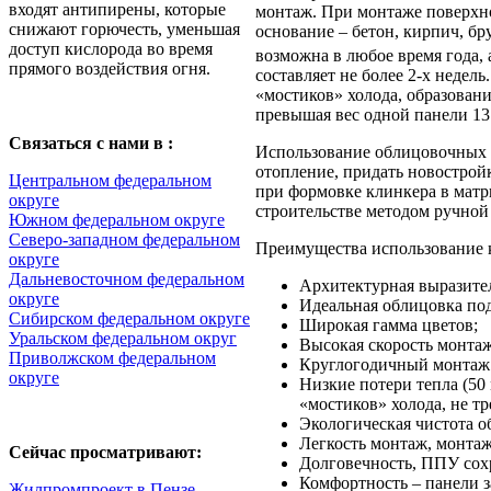
входят антипирены, которые
монтаж. При монтаже поверхно
снижают горючесть, уменьшая
основание – бетон, кирпич, бр
доступ кислорода во время
возможна в любое время года,
прямого воздействия огня.
составляет не более 2-х недел
«мостиков» холода, образован
превышая вес одной панели 13 
Связаться с нами в :
Использование облицовочных т
отопление, придать новострой
Центральном федеральном
при формовке клинкера в матр
округе
строительстве методом ручной
Южном федеральном округе
Северо-западном федеральном
Преимущества использование 
округе
Дальневосточном федеральном
Архитектурная выразите
округе
Идеальная облицовка под
Сибирском федеральном округе
Широкая гамма цветов;
Уральском федеральном округ
Высокая скорость монтаж
Приволжском федеральном
Круглогодичный монтаж 
округе
Низкие потери тепла (50
«мостиков» холода, не т
Экологическая чистота о
Легкость монтаж, монта
Сейчас просматривают:
Долговечность, ППУ сохр
Комфортность – панели з
Жилпромпроект в Пензе