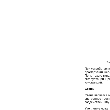
Ри
При устройстве п
промерзания необ
Полы такого типа
эксплуатации. Пр
конструкций.
Стены
Стена является 
внутреннее прост
воздействий. Ппу
Утепление может 