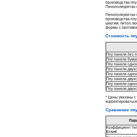
производства ппу
Пенополиуретан п
Пенополиуретан и
производства пп
циатим, литол, в
формы с противов
Стоимость пп
Ппу панели без 
Ппу панели бумаг
Ппу панели одно
Ппу панели двух
Ппу панели одно
Ппу панели двух
Ппу панели одно
Ппу панели двух
* Цены указаны с
корректироваться
Сравнение пп
Пар
Коэффициент теп
Вт/м•К