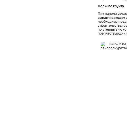
Полы по грунту
Ппу панели уклад
выравнивающим сл
необходимо преду
строительства гр
по утеплителю ус
препятствующий п