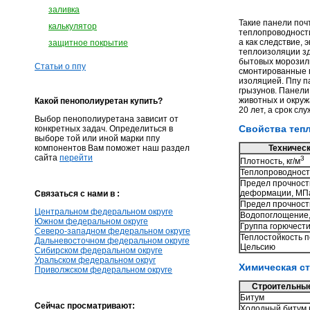
заливка
Такие панели по
калькулятор
теплопроводности
а как следствие,
защитное покрытие
теплоизоляции зд
бытовых морозиль
Статьи о ппу
смонтированные п
изоляцией. Ппу п
грызунов. Панели
животных и окруж
Какой пенополиуретан купить?
20 лет, а срок с
Выбор пенополиуретана зависит от
Свойства теп
конкретных задач. Определиться в
выборе той или иной марки ппу
компонентов Вам поможет наш раздел
Техническ
сайта
перейти
3
Плотность, кг/м
Теплопроводность
Предел прочност
деформации, МП
Связаться с нами в :
Предел прочност
Центральном федеральном округе
Водопоглощение,
Южном федеральном округе
Группа горючест
Северо-западном федеральном округе
Теплостойкость п
Дальневосточном федеральном округе
Цельсию
Сибирском федеральном округе
Уральском федеральном округ
Химическая ст
Приволжском федеральном округе
Строительны
Битум
Сейчас просматривают:
Холодный битум 