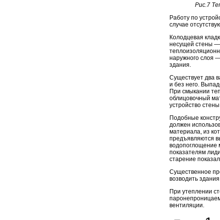
Рис.7 Те
Работу по устрой
случае отсутству
Колодцевая кладк
несущей стены —
теплоизоляционно
наружного слоя —
здания.
Существует два 
и без него. Выпа
При смыкании теп
облицовочный ма
устройство стены
Подобные констру
должен использов
материала, из ко
предъявляются вы
водопоглощение м
показателям лид
старение показал
Существенное пре
возводить здания
При утеплении ст
паронепроницаем
вентиляции.