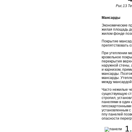
Рис.13 Т
Мансарды
Экономические пр
жилая площадь до
жилом фонде позв
Покрытие мансард
препятствовать 
При утеплении ма
кровельное покры
перекрытия верхн
наружной стены, 
и карнизом, прим
мансарды. Поэтом
мансарды. Утепле
между мансардой 
Часто нежилые ч
существующую стр
стропил, установ
панелями в один 
гипсокартонными
установленным с
ппу панелей позв
опасности перегр
1