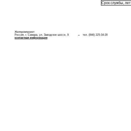
Срок службы, лет
Жилпромпроект:
Россия, г. Самара, ул. Заводское шоссе, 9
→ тел. (846) 225-34-28
контактная информация