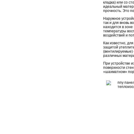
кладка) или со с
идеальный матери
прочность. Это п
Наружное устрой
так и для вновь 
находится в зоне
температуры вос
воздействий и по
Как известно, дл
защитой утеплит
(вентилируемые)
различных матер
При устройстве и
поверхности сте
«шахматном» пор