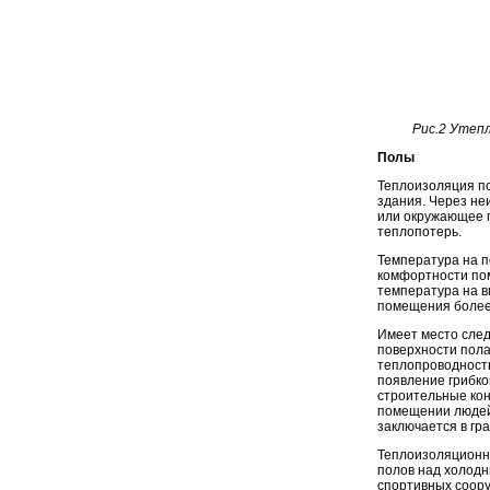
Рис.2 Утеп
Полы
Теплоизоляция по
здания. Через не
или окружающее п
теплопотерь.
Температура на 
комфортности пом
температура на в
помещения более 
Имеет место след
поверхности пола
теплопроводность
появление грибко
строительные кон
помещении людей
заключается в гр
Теплоизоляционны
полов над холодн
спортивных соор