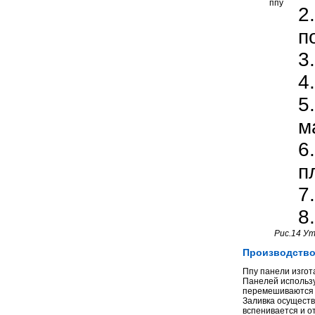
2
п
3
4
5
м
6
п
7
8
Рис.14 У
Производство
Ппу панели изгот
Панелей использ
перемешиваются в
Заливка осуществ
вспенивается и о