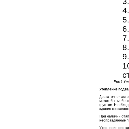
3
4
5
6
7
8
9
1
с
Рис.1 Ут
Утепление подв
Достаточно часто
может быть обесп
грунтом. Необход
здания составляю
При наличии ота
неоправданные по
Утепление неотап