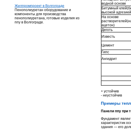
водной основе
Жилпромпроект в Волгограде
Битумный клей(б
Пенополиуретан оборудование и
высокой адгезией
компоненты для производства
На основе
пенополиуретана, готовые изделия из
растворителей(н
ппу в Волгограде.
ацетон)
Деготь
Известь
Цемент
Гипс
Ангидрит
+ устойчив
- неустойчив
Примеры тепл
Панели ппу при 
Фундамент являет
характеристик ос
здания — его дол