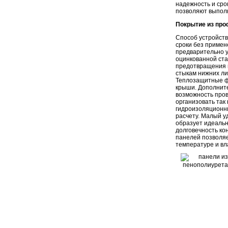
надежность и сро
позволяют выполн
Покрытие из про
Способ устройств
сроки без примен
предварительно 
оцинкованной ста
предотвращения в
стыкам нижних ли
Теплозащитные фу
крыши. Дополните
возможность пров
организовать так
гидроизоляционны
расчету. Малый у
образует идеальн
долговечность ко
панелей позволяе
температуре и вл