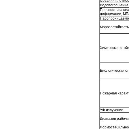
Средняя плотност
Водопоглощение
Прочность на сж
деформации, МП
Паропроницаемос
Морозостойкость,
Химическая стой
Биологическая ст
Пожарная характ
УФ-излучение
Диапазон рабочи
Формостабильно