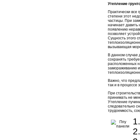
Утепление грунт
Практически все 
степени этот нед
частицы. При зам
начинает давить н
появлению нерав
позволяет устрой
Сущность этого с
теплоизоляционн
вызывающая моро
В данном случае 
сохранять требуе
расположенных на
замораживанию и
теплоизоляционн
Важно, что предл
так и в процессе
При строительств
принимать не мен
Утепление пучини
следовательно сн
трудоемкость, сок
1
2