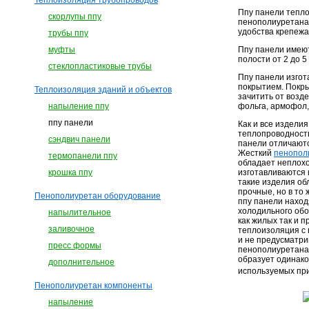
Теплоизоляция трубопроводов
Ппу панели тепл
скорлупы ппу
пенополиуретана.
удобства крепежа
трубы ппу
Ппу панели имеют
муфты
полости от 2 до 5
стеклопластиковые трубы
Ппу панели изгот
покрытием. Покры
Теплоизоляция зданий и объектов
зачитить от возд
фольга, армофол,
напыление ппу
ппу панели
Как и все издели
теплопроводность
сэндвич панели
панели отличаютс
Жесткий
пенопол
термопанели ппу
обладает неплохо
изготавливаются 
крошка ппу
такие изделия об
прочные, но в то
Пенополиуретан оборудование
ппу панели наход
холодильного обо
напылительное
как жилых так и
заливочное
теплоизоляция с 
и не предусматри
пресс формы
пенополиуретана 
образует одинако
дополнительное
используемых при
Пенополиуретан компоненты
напыление