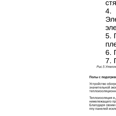
ст
4.
Эл
эл
5.
пл
6.
7.
Рис.5 Утепл
Полы с подогре
Устройство обог
значительной эко
теплоизоляционн
Теплоизоляция в 
нижележащего пр
Благодаря своим
ппу панелей искл