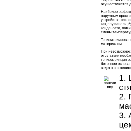
Устройство тепл
осуществляется д
Наиболее эффект
наружным простр
устройство тепло
как, ппу панели,
конденсата, повы
смены температур
Теплоизолирован
материалом.
При невозможност
отсутствии необх
теплоизоляция р
бетонное основан
ведет к снижению
1.
ст
2.
ма
3.
це