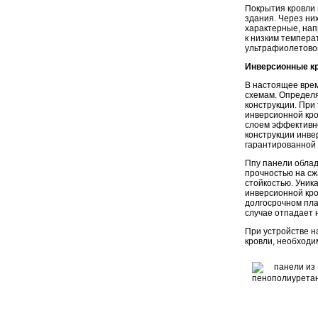
Покрытия кровли 
здания. Через ни
характерные, нап
к низким темпера
ультрафиолетово
Инверсионные к
В настоящее врем
схемам. Определ
конструкции. При
инверсионной кро
слоем эффективн
конструкции инве
гарантированной 
Ппу панели облад
прочностью на сж
стойкостью. Уник
инверсионной кро
долгосрочном пла
случае отпадает
При устройстве н
кровли, необходи